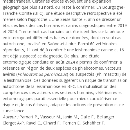
méditerranéen. Certaines études évoquent une expansion
géographique plus au nord, qui reste à confirmer. En Bourgogne-
Franche-Comté (BFC), une étude descriptive rétrospective a été
menée selon l’approche « Une Seule Santé », afin de dresser un
état des lieux des cas humains et canins diagnostiqués entre 2019
et 2024. Trente-huit cas humains ont été identifiés sur la période
en interrogeant différentes bases de données, dont un seul cas
autochtone, localisé en Saône-et-Loire. Parmi 60 vétérinaires
répondants, 11 ont déjà confirmé une leishmaniose canine et 16
ont déjà suspecté ce diagnostic. De plus, une étude
entomologique conduite en août 2024 a permis de confirmer la
présence en région de deux espèces de phlébotomes, vecteurs
avérés (
Phlebotomus perniciosus
) ou suspectés (Ph. mascittii) de
la leishmaniose. Ces données suggèrent un risque de transmission
autochtone de la leishmaniose en BFC. La mutualisation des
compétences des acteurs des secteurs humains, vétérinaires et
entomologiques paraît essentielle pour mieux caractériser ce
risque et, le cas échéant, adapter les actions de prévention et de
surveillance.
Auteur :
Pamart P., Vasseur M., Janin M., Dalle F., Bellanger
Clerget A-P, Ravel C., Clinard F., Terrien E., Schaffner F.