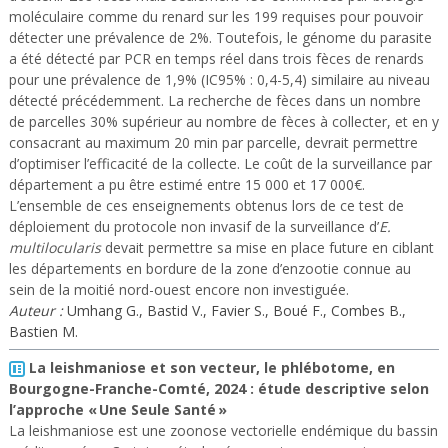
moléculaire comme du renard sur les 199 requises pour pouvoir
détecter une prévalence de 2%. Toutefois, le génome du parasite
a été détecté par PCR en temps réel dans trois fèces de renards
pour une prévalence de 1,9% (IC95% : 0,4-5,4) similaire au niveau
détecté précédemment. La recherche de fèces dans un nombre
de parcelles 30% supérieur au nombre de fèces à collecter, et en y
consacrant au maximum 20 min par parcelle, devrait permettre
d’optimiser l’efficacité de la collecte. Le coût de la surveillance par
département a pu être estimé entre 15 000 et 17 000€.
L’ensemble de ces enseignements obtenus lors de ce test de
déploiement du protocole non invasif de la surveillance d’
E.
multilocularis
devait permettre sa mise en place future en ciblant
les départements en bordure de la zone d’enzootie connue au
sein de la moitié nord-ouest encore non investiguée.
Auteur :
Umhang G., Bastid V., Favier S., Boué F., Combes B.,
Bastien M.
La leishmaniose et son vecteur, le phlébotome, en
Bourgogne-Franche-Comté, 2024 : étude descriptive selon
l’approche « Une Seule Santé »
La leishmaniose est une zoonose vectorielle endémique du bassin