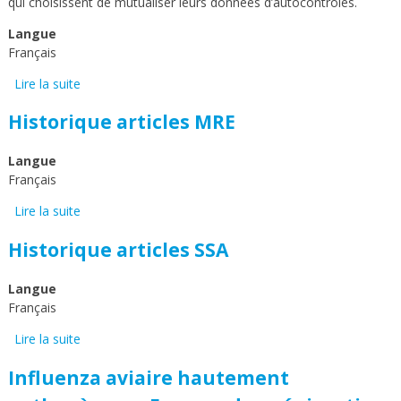
qui choisissent de mutualiser leurs données d’autocontrôles.
Langue
Français
Lire la suite
de Évaluation du Plan de Surveillance des
Oléoprotéagineux (PSO) par la méthode OASIS
Historique articles MRE
Langue
Français
Lire la suite
de Historique articles MRE
Historique articles SSA
Langue
Français
Lire la suite
de Historique articles SSA
Influenza aviaire hautement