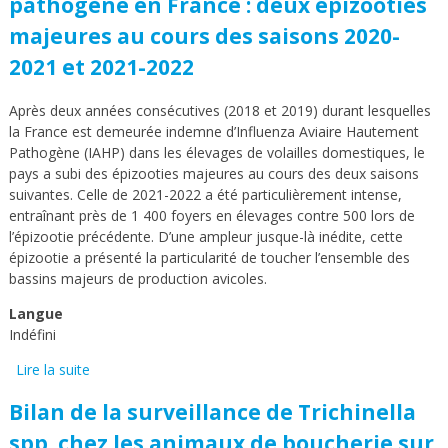
pathogène en France : deux épizooties
majeures au cours des saisons 2020-
2021 et 2021-2022
Après deux années consécutives (2018 et 2019) durant lesquelles
la France est demeurée indemne d’Influenza Aviaire Hautement
Pathogène (IAHP) dans les élevages de volailles domestiques, le
pays a subi des épizooties majeures au cours des deux saisons
suivantes. Celle de 2021-2022 a été particulièrement intense,
entraînant près de 1 400 foyers en élevages contre 500 lors de
l’épizootie précédente. D’une ampleur jusque-là inédite, cette
épizootie a présenté la particularité de toucher l’ensemble des
bassins majeurs de production avicoles.
Langue
Indéfini
Lire la suite
de Influenza aviaire hautement pathogène en France :
deux épizooties majeures au cours des saisons 2020-
Bilan de la surveillance de Trichinella
2021 et 2021-2022
spp. chez les animaux de boucherie sur