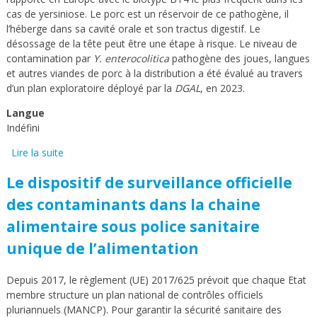
cas de yersiniose. Le porc est un réservoir de ce pathogène, il
l’héberge dans sa cavité orale et son tractus digestif. Le
désossage de la tête peut être une étape à risque. Le niveau de
contamination par
Y. enterocolitica
pathogène des joues, langues
et autres viandes de porc à la distribution a été évalué au travers
d’un plan exploratoire déployé par la
DGAL
, en 2023.
Langue
Indéfini
Lire la suite
de Contamination par Yersinia enterocolitica
pathogène des joues, langues et autres viandes de
Le dispositif de surveillance officielle
porc à la distribution, plan exploratoire 2023
des contaminants dans la chaine
alimentaire sous police sanitaire
unique de l’alimentation
Depuis 2017, le règlement (UE) 2017/625 prévoit que chaque Etat
membre structure un plan national de contrôles officiels
pluriannuels (MANCP). Pour garantir la sécurité sanitaire des