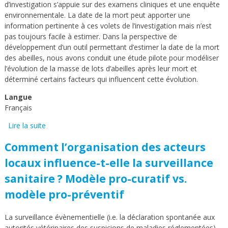
d’investigation s’appuie sur des examens cliniques et une enquête
environnementale. La date de la mort peut apporter une
information pertinente à ces volets de l’investigation mais n’est
pas toujours facile à estimer. Dans la perspective de
développement d’un outil permettant d’estimer la date de la mort
des abeilles, nous avons conduit une étude pilote pour modéliser
l’évolution de la masse de lots d’abeilles après leur mort et
déterminé certains facteurs qui influencent cette évolution.
Langue
Français
Lire la suite
de Estimation de la date présumée d’une mortalité
massive aigue d’abeilles à partir de la masse d’un
Comment l’organisation des acteurs
échantillon de cadavres d’abeilles adultes : étude pilote
locaux influence-t-elle la surveillance
sanitaire ? Modèle pro-curatif vs.
modèle pro-préventif
La surveillance évènementielle (i.e. la déclaration spontanée aux
autorités vétérinaires des suspicions de maladies réglementées)