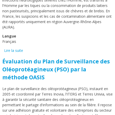
infections neurologiques sévères chez l’Homme, est transmis à
l’Homme par les tiques ou la consommation de produits laitiers
non pasteurisés, principalement issus de chèvres et de brebis. En
France, les suspicions et les cas de contamination alimentaire ont
été rapportés uniquement en région Auvergne-Rhône-Alpes
(AURA).
Langue
Français
Lire la suite
de Filière laitière caprine et ovine dans le Puy-de-Dôme
et l’Ain : des caractéristiques favorisant potentiellement
Évaluation du Plan de Surveillance des
la transmission alimentaire du virus de l’encéphalite à
tique
Oléoprotéagineux (PSO) par la
méthode OASIS
Le plan de surveillance des oléoprotéagineux (PSO), instauré en
2005 et coordonné par Terres Inovia, l’ITERG et Terres Univia, vise
à garantir la sécurité sanitaire des oléoprotéagineux en
permettant le partage d'informations au sein de la filière. Il repose
sur une adhésion gratuite et volontaire des entreprises du secteur