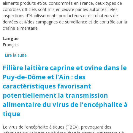
aliments produits et/ou consommés en France, deux types de
contrôles officiels sont mis en œuvre par les autorités : i/les
inspections d’établissements producteurs et distributeurs de
denrées et ii/des campagnes de surveillance et de contrôle sur la
chaîne alimentaire.
Langue
Français
Lire la suite
de Le dispositif de surveillance officielle des
contaminants dans la chaine alimentaire sous police
Filière laitière caprine et ovine dans le
sanitaire unique de l’alimentation
Puy-de-Dôme et l’Ain : des
caractéristiques favorisant
potentiellement la transmission
alimentaire du virus de l’encéphalite à
tique
Le virus de l’encéphalite à tiques (TBEV), provoquant des